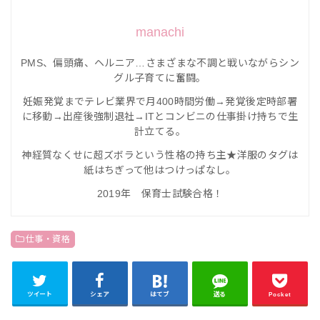
manachi
PMS、偏頭痛、ヘルニア…さまざまな不調と戦いながらシン
グル子育てに奮闘。
妊
娠発覚までテレビ業界で月400時間労働→発覚後定時部署
に移動→出産後強制退社→ITとコンビニの仕事掛け持ちで生
計立てる。
神経質なくせに超ズボラという性格の持ち主★洋服のタグは
紙はちぎって他はつけっぱなし。
2019年 保育士試験合格！
仕事・資格
ツイート
シェア
はてブ
送る
Pocket