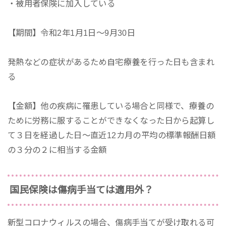
・被用者保険に加入している
【期間】令和2年1月1日～9月30日
発熱などの症状があるため自宅療養を行った日も含まれ
る
【金額】他の疾病に罹患している場合と同様で、療養の
ために労務に服することができなくなった日から起算し
て３日を経過した日～直近12カ月の平均の標準報酬日額
の３分の２に相当する金額
国民保険は傷病手当ては適用外？
新型コロナウィルスの場合、傷病手当てが受け取れる可