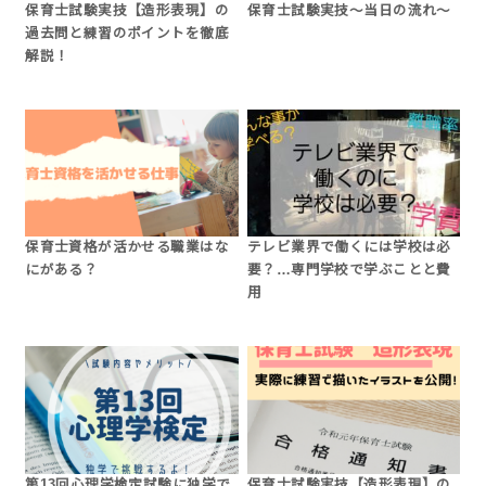
保育士試験実技【造形表現】の
保育士試験実技～当日の流れ～
過去問と練習のポイントを徹底
解説！
保育士資格が活かせる職業はな
テレビ業界で働くには学校は必
にがある？
要？…専門学校で学ぶことと費
用
第13回心理学検定試験に独学で
保育士試験実技【造形表現】の