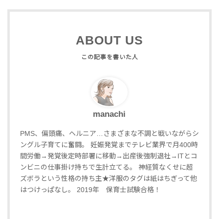
ABOUT US
manachi
PMS、偏頭痛、ヘルニア…さまざまな不調と戦いながらシ
ングル子育てに奮闘。 妊
娠発覚までテレビ業界で月400時
間労働→発覚後定時部署に移動→出産後強制退社→ITとコ
ンビニの仕事掛け持ちで生計立てる。
神経質なくせに超
ズボラという性格の持ち主★洋服のタグは紙はちぎって他
はつけっぱなし。
2019年 保育士試験合格！