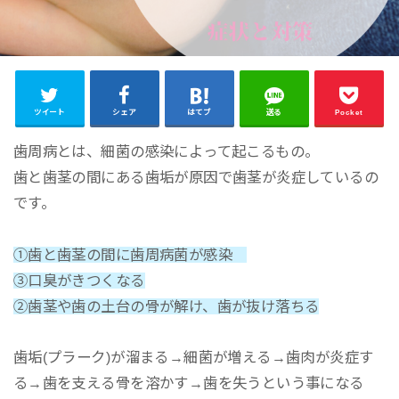
ツイート
シェア
はてブ
送る
Pocket
歯周病とは、細菌の感染によって起こるもの。
歯と歯茎の間にある歯垢が原因で歯茎が炎症しているの
です。
①歯と歯茎の間に歯周病菌が感染
③口臭がきつくなる
②歯茎や歯の土台の骨が解け、歯が抜け落ちる
歯垢(プラーク)が溜まる→細菌が増える→歯肉が炎症す
る→歯を支える骨を溶かす→歯を失うという事になる