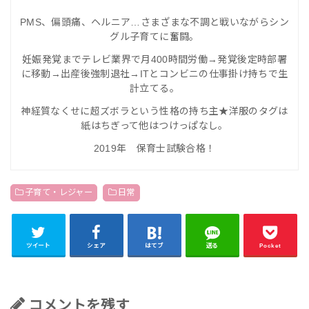
PMS、偏頭痛、ヘルニア…さまざまな不調と戦いながらシン
グル子育てに奮闘。
妊
娠発覚までテレビ業界で月400時間労働→発覚後定時部署
に移動→出産後強制退社→ITとコンビニの仕事掛け持ちで生
計立てる。
神経質なくせに超ズボラという性格の持ち主★洋服のタグは
紙はちぎって他はつけっぱなし。
2019年 保育士試験合格！
子育て・レジャー
日常
ツイート
シェア
はてブ
送る
Pocket
コメントを残す