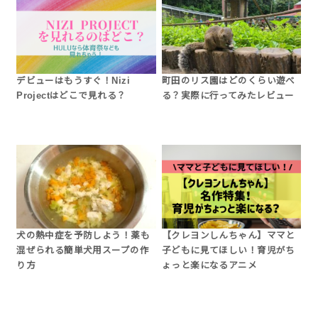
デビューはもうすぐ！Nizi
町田のリス園はどのくらい遊べ
Projectはどこで見れる？
る？実際に行ってみたレビュー
犬の熱中症を予防しよう！薬も
【クレヨンしんちゃん】ママと
混ぜられる簡単犬用スープの作
子どもに見てほしい！育児がち
り方
ょっと楽になるアニメ